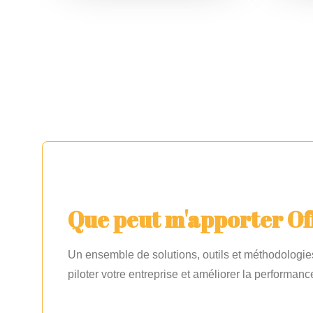
humaines et le management.
pers
Ces sessions interactives
ques
sont animées par des
réso
experts reconnus et vous
prob
permettent d’acquérir des
s’ag
compétences directement
pon
applicables à votre activité.
plus
une 
vou
En savoir plus sur 
nos offres 
d'accompagnement
Que peut m'apporter Of
Un ensemble de solutions, outils et méthodologie
piloter votre entreprise et améliorer la performanc