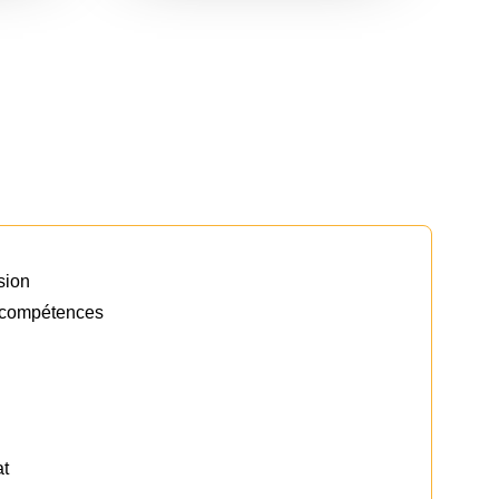
r à
développement (CODEV),
nces
un outil d’intelligence
collective en petits groupes
et
confidentiels. Cette
approche privilégie l’écoute
 Ces
et les échanges bienveillants
entre pairs pour revoir vos
 vos
décisions et explorer de
vrir
nouvelles options.
sion
s
 compétences
rise.
Découvrir nos 
ateliers de co-
developpement
at