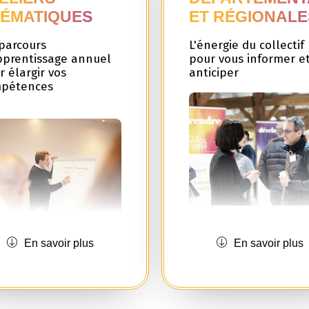
ÉMATIQUES
ET RÉGIONALE
parcours
L'énergie du collectif
pprentissage annuel
pour vous informer e
r élargir vos
anticiper
pétences
Intégrer
Offensiv’PME
, 
En savoir plus
En savoir plus
aussi rejoindre un résea
ez
Offensiv’PME
, nous
dirigeants partageant le
mes engagés pour vous
mêmes valeurs et les 
ompagner de manière
ambitions. Vous aurez