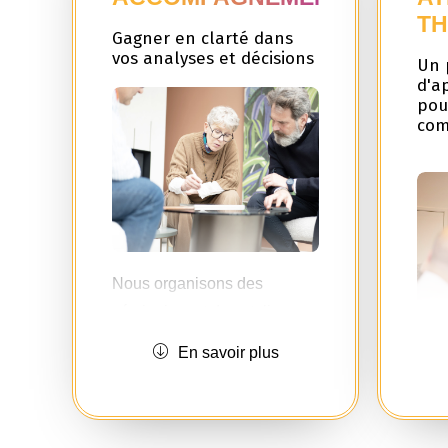
TH
Gagner en clarté dans
vos analyses et décisions
Un 
d'a
pou
com
Nous organisons des
séminaires et des ateliers
couvrant des thématiques
En savoir plus
clés telles que la stratégie
Ch
d’entreprise, la gestion
som
financière, les ressources
acc