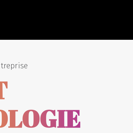
treprise
T
LOGIE