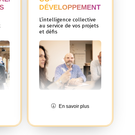
S
DÉVELOPPEMENT
L’intelligence collective
t
au service de vos projets
et défis
c’est
En tant que dirigeant, vous
En savoir plus
u de
êtes souvent seul face à vos
s
choix et problématiques.
mêmes
Offensiv’PME
propose la
méthode du co-