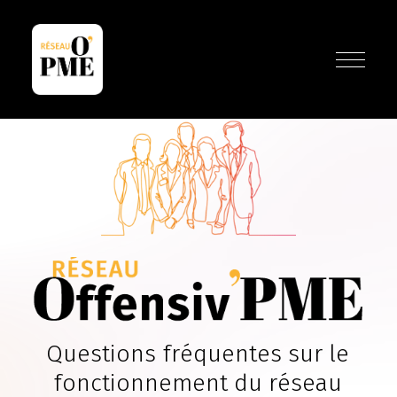
ACCUEIL
NOTRE OFFRE
VOS BESOINS
NOUS DÉCOUVRIR
QUESTIONS FRÉQUENTES
ACTUALITÉ & RESSOURCES
NOUS CONTACTER
Q
u
e
s
t
i
o
n
s
f
r
é
q
u
e
n
t
e
s
s
u
r
l
e
f
o
n
c
t
i
o
n
n
e
m
e
n
t
d
u
r
é
s
e
a
u