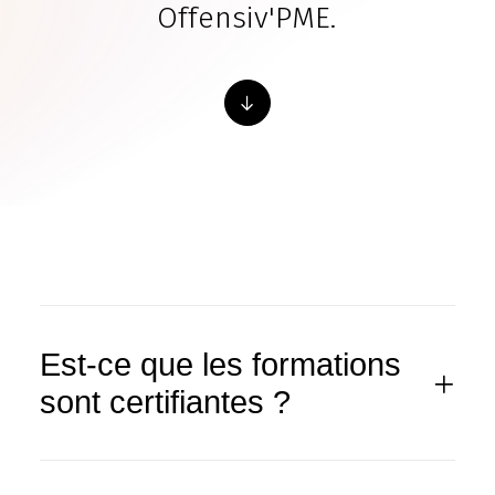
ESPACE ADHÉRENT
O
f
f
e
n
s
i
v
'
P
M
E
.
SUIVEZ-NOUS SUR LINKEDIN !
Espace adhérent
Est-ce que les formations
sont certifiantes ?