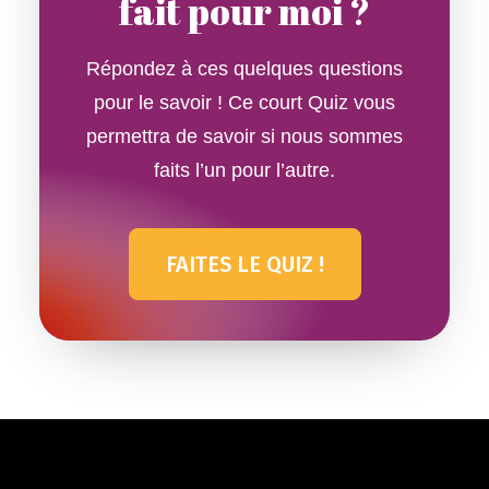
fait pour moi ?
Répondez à ces quelques questions
pour le savoir ! Ce court Quiz vous
permettra de savoir si nous sommes
faits l’un pour l’autre.
FAITES LE QUIZ !